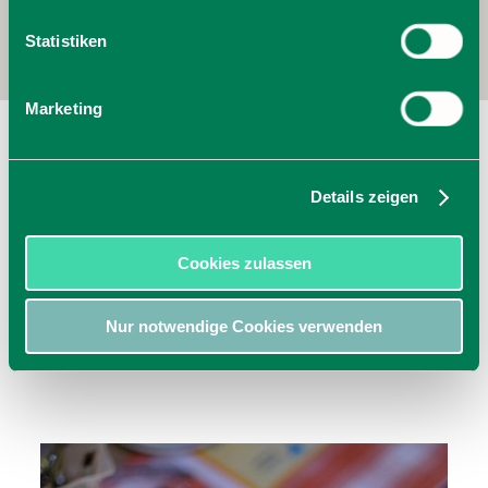
Statistiken
Marketing
Markus Wasmeier Freilichtmuseum
Schliersee
Brunnbichl 5
Details zeigen
83727
Schliersee
zur Homepage
Cookies zulassen
jetzt Route planen
Nur notwendige Cookies verwenden