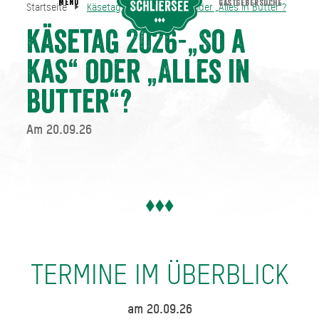
MENU
GASTGEBERSUCHE
Startseite
Käsetag 2026-„So a Kas“ oder „Alles in Butter“?
Käsetag 2026-„So a Kas“ oder „Alles in Butter“?
Startseite
Käsetag 2026-„So a
Kas“ oder „Alles in
Butter“?
Am 20.09.26
TERMINE IM ÜBERBLICK
am 20.09.26