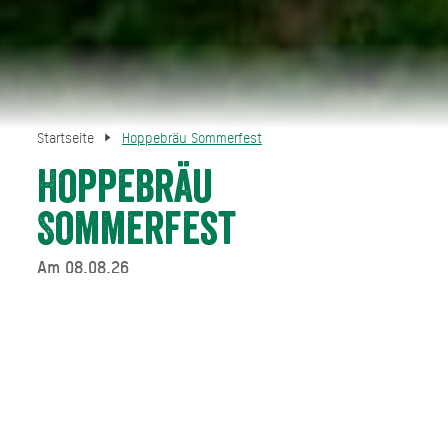
Startseite
Hoppebräu Sommerfest
Hoppebräu
Sommerfest
Am 08.08.26
Am Samstag, den 8. August 2026, lädt die Waakirchner
Familienbrauerei zum alljährlichen Sommerfest Alm ein.
In besonderer Kulisse treffen kreative Braukunst,
regionale Schmankerl und entspannte
Sommeratmosphäre aufeinander.