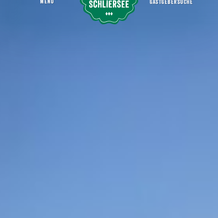
MENU
GASTGEBERSUCHE
Hoppebräu Sommerfest
Startseite