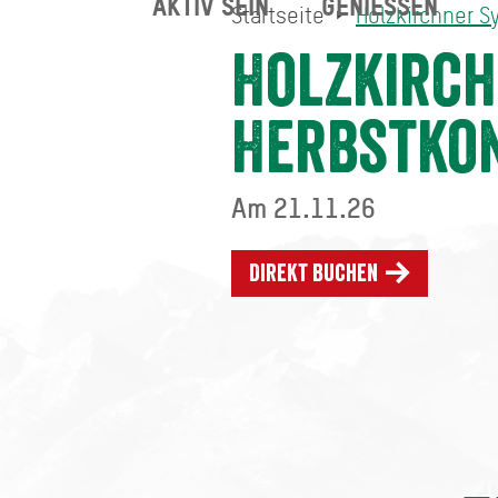
AKTIV SEIN
GENIESSEN
Startseite
Holzkirchner S
Holzkirchner Symphoniker
Startseite
Holzkirch
Herbstko
Am 21.11.26
Direkt buchen