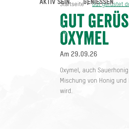
AKTIV SEIN
GENIESSEN
Startseite
Gut gerüstet d
Gut gerüstet durch den H
Startseite
Gut gerüs
Oxymel
Am 29.09.26
Oxymel, auch Sauerhonig 
Mischung von Honig und E
wird.