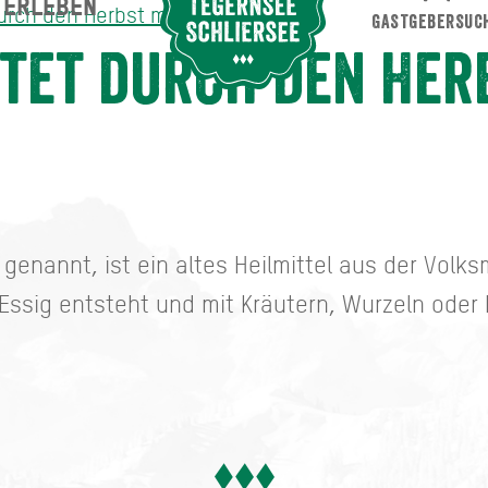
ERLEBEN
Suche abschicken
urch den Herbst mit Oxymel
GASTGEBERSUC
erbst mit Oxymel
tet durch den Her
genannt, ist ein altes Heilmittel aus der Volks
ssig entsteht und mit Kräutern, Wurzeln oder