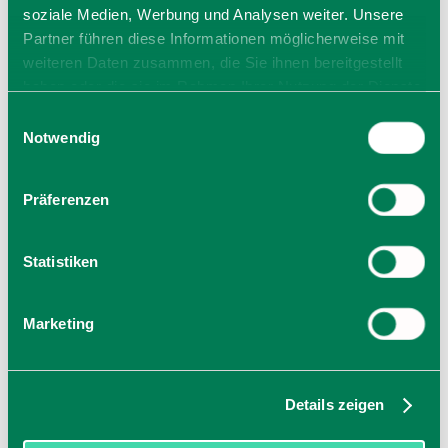
soziale Medien, Werbung und Analysen weiter. Unsere
Partner führen diese Informationen möglicherweise mit
weiteren Daten zusammen, die Sie ihnen bereitgestellt
haben oder die sie im Rahmen Ihrer Nutzung der Dienste
gesammelt haben. Sie geben Einwilligung zu unseren
Einwilligungsauswahl
Cookies, wenn Sie unsere Webseite weiterhin nutzen.
Notwendig
Präferenzen
Statistiken
Marketing
Details zeigen