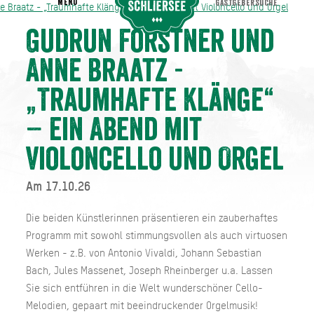
MENU
GASTGEBERSUCHE
 Braatz - „Traumhafte Klänge“ – ein Abend mit Violoncello und Orgel
ne Braatz - „Traumhafte Klänge“ – ein Abend mit Violoncello und Orgel
Gudrun Forstner und
Anne Braatz -
„Traumhafte Klänge“
– ein Abend mit
Violoncello und Orgel
Am 17.10.26
Die beiden Künstlerinnen präsentieren ein zauberhaftes
Programm mit sowohl stimmungsvollen als auch virtuosen
Werken - z.B. von Antonio Vivaldi, Johann Sebastian
Bach, Jules Massenet, Joseph Rheinberger u.a. Lassen
Sie sich entführen in die Welt wunderschöner Cello-
Melodien, gepaart mit beeindruckender Orgel­musik!