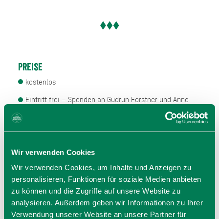
Preise
kostenlos
Eintritt frei – Spenden an Gudrun Forstner und Anne
Braatz willkommen
Veranstalter
Wir verwenden Cookies
Katholisches Pfarrbüro Holzkirchen
Wir verwenden Cookies, um Inhalte und Anzeigen zu
Pfarrweg 3
personalisieren, Funktionen für soziale Medien anbieten
83607 Holzkirchen
zu können und die Zugriffe auf unsere Website zu
Tel.: 08024 99570
analysieren. Außerdem geben wir Informationen zu Ihrer
zur Website
Verwendung unserer Website an unsere Partner für
E-Mail verfassen