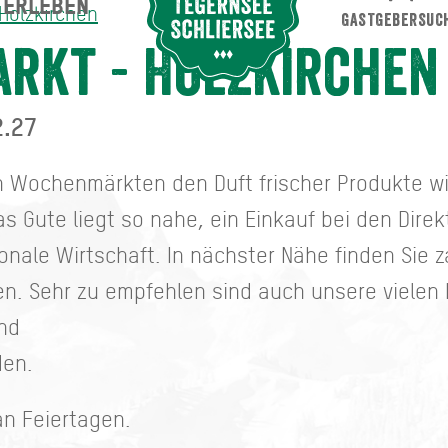
ERLEBEN
Suche abschicken
 Holzkirchen
GASTGEBERSUC
n
rkt - Holzkirchen
2.27
n Wochenmärkten den Duft frischer Produkte w
s Gute liegt so nahe, ein Einkauf bei den Direk
ionale Wirtschaft. In nächster Nähe finden Sie 
n. Sehr zu empfehlen sind auch unsere vielen
und
den.
an Feiertagen.