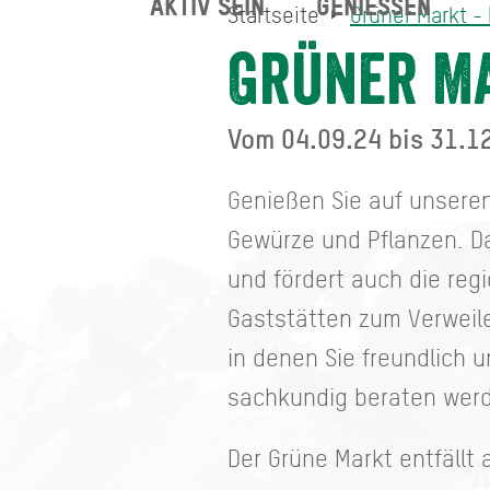
AKTIV SEIN
GENIESSEN
Startseite
Grüner Markt -
Grüner Markt - Holzkirche
Startseite
Grüner Ma
Vom 04.09.24 bis 31.1
Genießen Sie auf unsere
Gewürze und Pflanzen. Da
und fördert auch die reg
Gaststätten zum Verweile
in denen Sie freundlich 
sachkundig beraten wer
Der Grüne Markt entfällt 