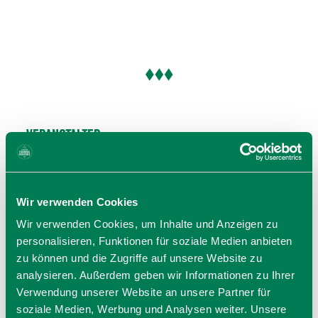
Veranstalter
Berggasthof Walleralm
Oberes Sudelfeld 1
83735 Bayrischzell
Wir verwenden Cookies
Tel.: +49 8023 722
zur Website
Wir verwenden Cookies, um Inhalte und Anzeigen zu
E-Mail verfassen
personalisieren, Funktionen für soziale Medien anbieten
zu können und die Zugriffe auf unsere Website zu
analysieren. Außerdem geben wir Informationen zu Ihrer
Verwendung unserer Website an unsere Partner für
soziale Medien, Werbung und Analysen weiter. Unsere