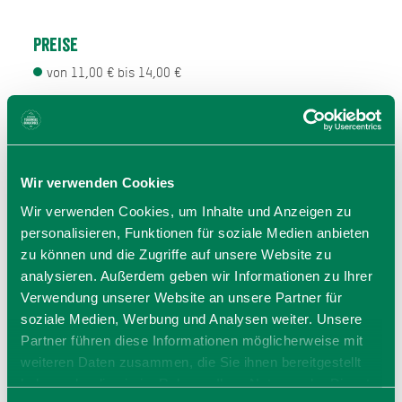
Preise
von 11,00 € bis 14,00 €
Veranstalter
KULTUR im Oberbräu
Marktplatz 18 a
Wir verwenden Cookies
83607 Holzkirchen
Wir verwenden Cookies, um Inhalte und Anzeigen zu
Tel.:
personalisieren, Funktionen für soziale Medien anbieten
zur Website
zu können und die Zugriffe auf unsere Website zu
E-Mail verfassen
analysieren. Außerdem geben wir Informationen zu Ihrer
Verwendung unserer Website an unsere Partner für
soziale Medien, Werbung und Analysen weiter. Unsere
Partner führen diese Informationen möglicherweise mit
weiteren Daten zusammen, die Sie ihnen bereitgestellt
haben oder die sie im Rahmen Ihrer Nutzung der Dienste