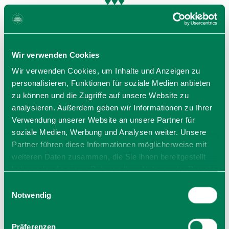
Preise
Wir verwenden Cookies
von 10,00 € bis 16,00 €
Wir verwenden Cookies, um Inhalte und Anzeigen zu
Regulär 15 €
personalisieren, Funktionen für soziale Medien anbieten
zu können und die Zugriffe auf unsere Website zu
Ermäßigt* 13 €
analysieren. Außerdem geben wir Informationen zu Ihrer
Kinder & Jugendliche (-18 Jahre) 10 €
Verwendung unserer Website an unsere Partner für
soziale Medien, Werbung und Analysen weiter. Unsere
AbendkasseZuschlag: +1 €
Partner führen diese Informationen möglicherweise mit
*Azubi, Studierende, Schwerbehinderte,
weiteren Daten zusammen, die Sie ihnen bereitgestellt
Ehrenamtskarte
haben oder die sie im Rahmen Ihrer Nutzung der Dienste
gesammelt haben. Sie geben Einwilligung zu unseren
Einwilligungsauswahl
Cookies, wenn Sie unsere Webseite weiterhin nutzen.
Notwendig
Veranstalter
KULTUR im Oberbräu
Präferenzen
Marktplatz 18 a