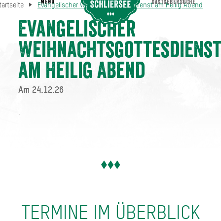
MENU
GASTGEBERSUCHE
tartseite
Evangelischer Weihnachtsgottesdienst am Heilig Abend
Evangelischer Weihnachtsgottesdienst am Heilig Abend
Startseite
Evangelischer
Weihnachtsgottesdiens
am Heilig Abend
Am 24.12.26
.
TERMINE IM ÜBERBLICK