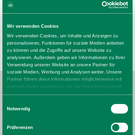
83714 Miesbach
Tel.: 08025 1389
zur Website
E-Mail verfassen
Wir verwenden Cookies
Wir verwenden Cookies, um Inhalte und Anzeigen zu
personalisieren, Funktionen für soziale Medien anbieten
zu können und die Zugriffe auf unsere Website zu
analysieren. Außerdem geben wir Informationen zu Ihrer
Verwendung unserer Website an unsere Partner für
soziale Medien, Werbung und Analysen weiter. Unsere
Partner führen diese Informationen möglicherweise mit
weiteren Daten zusammen, die Sie ihnen bereitgestellt
haben oder die sie im Rahmen Ihrer Nutzung der Dienste
gesammelt haben. Sie geben Einwilligung zu unseren
Einwilligungsauswahl
Cookies, wenn Sie unsere Webseite weiterhin nutzen.
Notwendig
Präferenzen