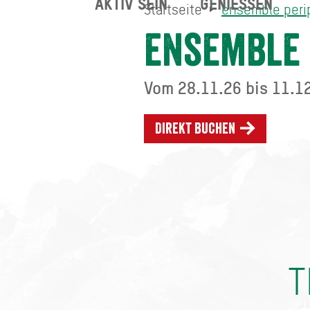
AKTIV SEIN
GENIESSEN
Startseite
ensemble peri
ensemble peripher - Neu
Startseite
ensemble 
Vom 28.11.26 bis 11.1
Direkt buchen
T