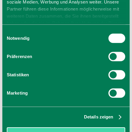
soziale Medien, Werbung und Analysen weiter. Unsere
Partner führen diese Informationen möglicherweise mit
weiteren Daten zusammen, die Sie ihnen bereitgestellt
haben oder die sie im Rahmen Ihrer Nutzung der Dienste
gesammelt haben. Sie geben Einwilligung zu unseren
Einwilligungsauswahl
Cookies, wenn Sie unsere Webseite weiterhin nutzen.
Notwendig
Präferenzen
Statistiken
Marketing
Details zeigen