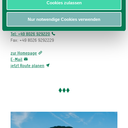
Cookies zulassen
Markus Wasmeier Freilichtmuseum
Nur notwendige Cookies verwenden
Brunnbichl 5
83727
Schliersee
Tel: +49 8026 929220
Fax: +49 8026 9292229
zur Homepage
E-Mail
jetzt Route planen