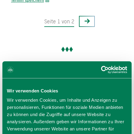
Termin speichern
Seite 1 von 2
Veranstalter
Markus Wasmeier Freilichtmuseum Schliersee
Brunnbichl 5
Wir verwenden Cookies
83727 Schliersee
Wir verwenden Cookies, um Inhalte und Anzeigen zu
Tel.: 08026 929220
personalisieren, Funktionen für soziale Medien anbieten
zur Website
zu können und die Zugriffe auf unsere Website zu
E-Mail verfassen
analysieren. Außerdem geben wir Informationen zu Ihrer
Verwendung unserer Website an unsere Partner für