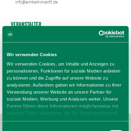
info@annkatrinranft.de
Veranstalter
Ann-Katrin Ranft
83727 Schliersee
Tel.: 0177 7190474
Wir verwenden Cookies
zur Website
Wir verwenden Cookies, um Inhalte und Anzeigen zu
E-Mail verfassen
personalisieren, Funktionen für soziale Medien anbieten
zu können und die Zugriffe auf unsere Website zu
analysieren. Außerdem geben wir Informationen zu Ihrer
Verwendung unserer Website an unsere Partner für
soziale Medien, Werbung und Analysen weiter. Unsere
Partner führen diese Informationen möglicherweise mit
weiteren Daten zusammen, die Sie ihnen bereitgestellt
haben oder die sie im Rahmen Ihrer Nutzung der Dienste
gesammelt haben. Sie geben Einwilligung zu unseren
Einwilligungsauswahl