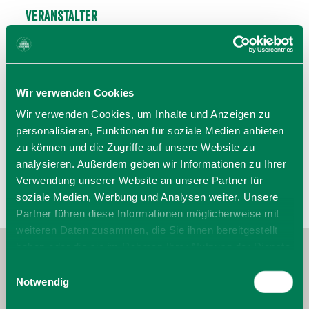
Veranstalter
Crachia Hausham
83734 Hausham
Tel.: 08026 9296810
Wir verwenden Cookies
zur Website
Wir verwenden Cookies, um Inhalte und Anzeigen zu
E-Mail verfassen
personalisieren, Funktionen für soziale Medien anbieten
zu können und die Zugriffe auf unsere Website zu
analysieren. Außerdem geben wir Informationen zu Ihrer
Verwendung unserer Website an unsere Partner für
soziale Medien, Werbung und Analysen weiter. Unsere
Partner führen diese Informationen möglicherweise mit
weiteren Daten zusammen, die Sie ihnen bereitgestellt
haben oder die sie im Rahmen Ihrer Nutzung der Dienste
gesammelt haben. Sie geben Einwilligung zu unseren
Einwilligungsauswahl
Cookies, wenn Sie unsere Webseite weiterhin nutzen.
Notwendig