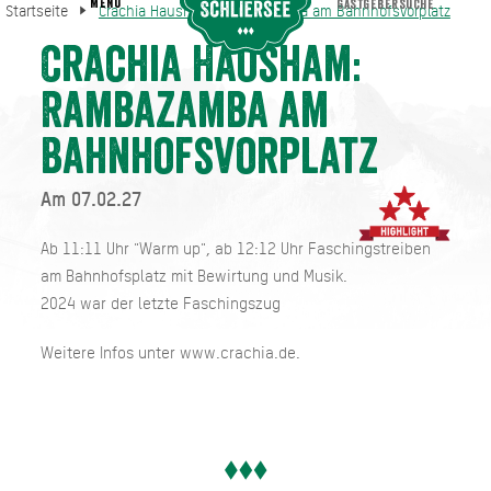
MENU
GASTGEBERSUCHE
Startseite
Crachia Hausham: Rambazamba am Bahnhofsvorplatz
Crachia Hausham: Rambazamba am Bahnhofsvorplatz
Startseite
Crachia Hausham:
Rambazamba am
Bahnhofsvorplatz
Am 07.02.27
Ab 11:11 Uhr "Warm up", ab 12:12 Uhr Faschingstreiben
am Bahnhofsplatz mit Bewirtung und Musik.
2024 war der letzte Faschingszug
Weitere Infos unter www.crachia.de.