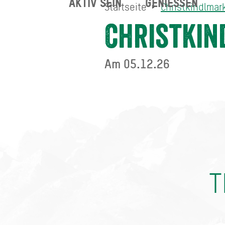
AKTIV SEIN
GENIESSEN
Startseite
Christkindlmark
Christkindlmarkt in Schaf
Startseite
Christkin
Am 05.12.26
T