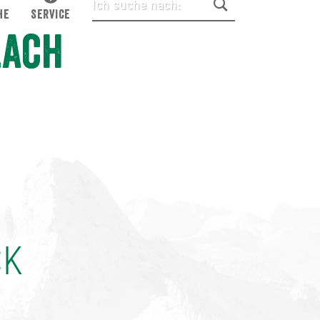
HE
SERVICE
lach
CK