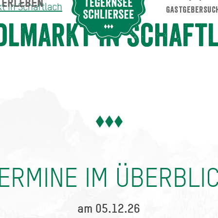
ERLEBEN
Suche abschicken
t in Schaftlach
GASTGEBERSUC
tlach
dlmarkt in Schaft
ERMINE IM ÜBERBLI
am 05.12.26