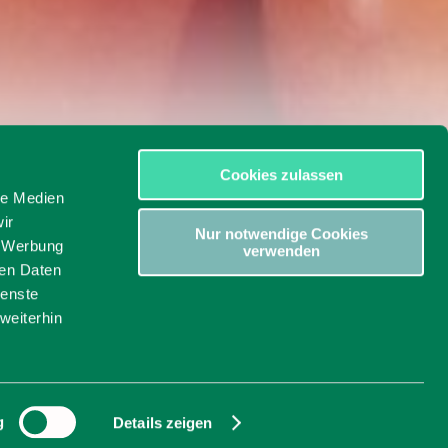
Cookies zulassen
le Medien
ir
Nur notwendige Cookies
illo" -
, Werbung
verwenden
ren Daten
ienste
weiterhin
g
Details zeigen