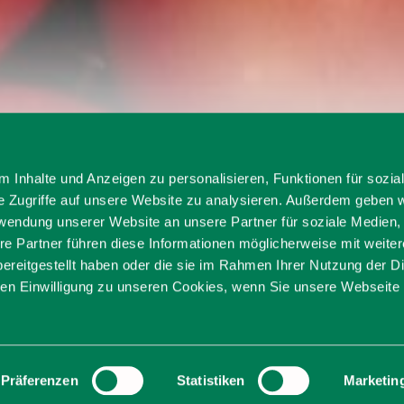
der alias "Bumillo" - Meister Bumeder
 Inhalte und Anzeigen zu personalisieren, Funktionen für sozia
e Zugriffe auf unsere Website zu analysieren. Außerdem geben w
 Bumeder alias "Bum
rwendung unserer Website an unsere Partner für soziale Medien
re Partner führen diese Informationen möglicherweise mit weite
ereitgestellt haben oder die sie im Rahmen Ihrer Nutzung der D
Bumeder
n Einwilligung zu unseren Cookies, wenn Sie unsere Webseite 
Präferenzen
Statistiken
Marketin
erschied!