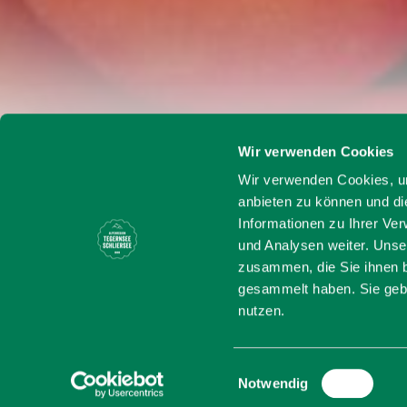
Wir verwenden Cookies
Startseite
Christian Bume
Wir verwenden Cookies, um
anbieten zu können und di
Christian
Informationen zu Ihrer Ve
und Analysen weiter. Unse
zusammen, die Sie ihnen b
Meister 
gesammelt haben. Sie gebe
nutzen.
Am 18.09.26
Einwilligungsauswahl
Notwendig
Die Sonne macht den Unt