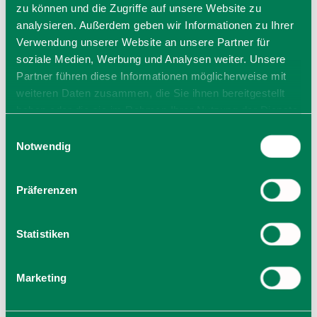
zu können und die Zugriffe auf unsere Website zu
analysieren. Außerdem geben wir Informationen zu Ihrer
Veranstalter
Verwendung unserer Website an unsere Partner für
KulturVision e.V.
soziale Medien, Werbung und Analysen weiter. Unsere
Jahnstr. 11
Partner führen diese Informationen möglicherweise mit
83607 Holzkirchen
weiteren Daten zusammen, die Sie ihnen bereitgestellt
Tel.: +49 8024 97885444
haben oder die sie im Rahmen Ihrer Nutzung der Dienste
zur Website
gesammelt haben. Sie geben Einwilligung zu unseren
Einwilligungsauswahl
E-Mail verfassen
Cookies, wenn Sie unsere Webseite weiterhin nutzen.
Notwendig
Präferenzen
Statistiken
Marketing