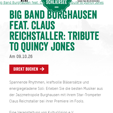
MENU
GASTGEBERSUCHE
ig Band Burghausen feat. Claus Reichstaller: Tribute to Quincy Jones
Big Band Burghausen feat. Claus Reichstaller: Tribute to Quincy Jones
Big Band Burghausen
feat. Claus
Reichstaller: Tribute
to Quincy Jones
Am 09.10.26
Direkt buchen
Spannende Rhythmen, kraftvolle Bläsersätze und
energiegeladene Soli: Erleben Sie die besten Musiker aus
der Jazzmetropole Burghausen mit ihrem Star-Trompeter
Claus Reichstaller bei ihrer Premiere im Fools.
Eine Veranstaltung von KulturVision e.V.