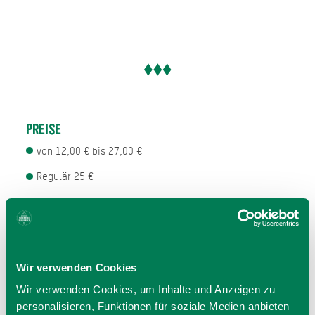
Preise
von 12,00 € bis 27,00 €
Regulär 25 €
Ermäßigt* 22 €
Kinder & Jugendliche (-18 Jahre) 12 €
AbendkasseZuschlag: +2 €
Wir verwenden Cookies
*Azubi, Studierende, Schwerbehinderte,
Wir verwenden Cookies, um Inhalte und Anzeigen zu
Ehrenamtskarte
personalisieren, Funktionen für soziale Medien anbieten