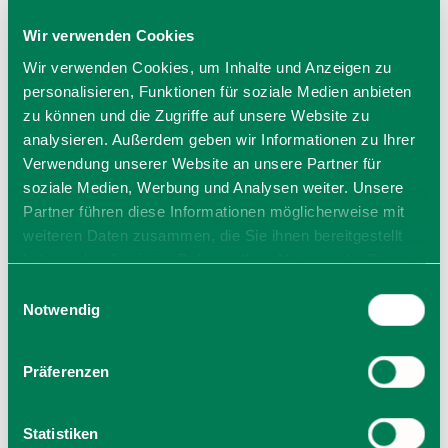
Wir verwenden Cookies
Wir verwenden Cookies, um Inhalte und Anzeigen zu
personalisieren, Funktionen für soziale Medien anbieten
zu können und die Zugriffe auf unsere Website zu
Preise
analysieren. Außerdem geben wir Informationen zu Ihrer
kostenlos
Verwendung unserer Website an unsere Partner für
soziale Medien, Werbung und Analysen weiter. Unsere
Eintritt frei
Partner führen diese Informationen möglicherweise mit
weiteren Daten zusammen, die Sie ihnen bereitgestellt
haben oder die sie im Rahmen Ihrer Nutzung der Dienste
Veranstalter
gesammelt haben. Sie geben Einwilligung zu unseren
Einwilligungsauswahl
Büchereiteam
Cookies, wenn Sie unsere Webseite weiterhin nutzen.
Notwendig
Geißstr. 1
83734 Hausham
Tel.: 08026/925140
Präferenzen
zur Website
E-Mail verfassen
Statistiken