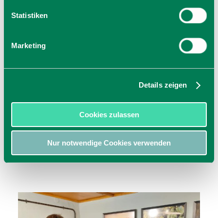
Statistiken
Marketing
Schlierseer Kindl Bier
Details zeigen
Miesbacher Str. 8
83727
Schliersee
zur Homepage
Cookies zulassen
Nur notwendige Cookies verwenden