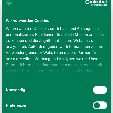
Wir verwenden Cookies
Wir verwenden Cookies, um Inhalte und Anzeigen zu
Preise
personalisieren, Funktionen für soziale Medien anbieten
Preis: 79,00 €
zu können und die Zugriffe auf unsere Website zu
analysieren. Außerdem geben wir Informationen zu Ihrer
Anmeldung erforderlich unter: www.bierladen-
schliersee.de/braukurse
Verwendung unserer Website an unsere Partner für
soziale Medien, Werbung und Analysen weiter. Unsere
Partner führen diese Informationen möglicherweise mit
weiteren Daten zusammen, die Sie ihnen bereitgestellt
Veranstalter
haben oder die sie im Rahmen Ihrer Nutzung der Dienste
Schlierseer Kindl Bier
gesammelt haben. Sie geben Einwilligung zu unseren
Miesbacher Str. 8
Einwilligungsauswahl
Cookies, wenn Sie unsere Webseite weiterhin nutzen.
Notwendig
83727 Schliersee
Tel.:
zur Website
Präferenzen
E-Mail verfassen