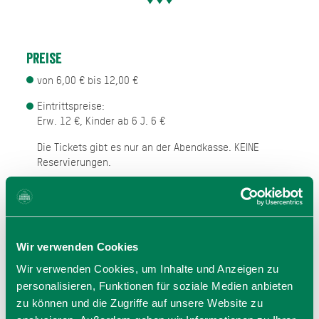
Preise
von 6,00 € bis 12,00 €
Eintrittspreise:
Erw. 12 €, Kinder ab 6 J. 6 €
Die Tickets gibt es nur an der Abendkasse. KEINE
Reservierungen.
Einlass ist ab 18 Uhr. Filme gibt es ab
Sonnenuntergang.
Wir verwenden Cookies
Wir verwenden Cookies, um Inhalte und Anzeigen zu
Veranstalter
personalisieren, Funktionen für soziale Medien anbieten
Berglichtspiel
zu können und die Zugriffe auf unsere Website zu