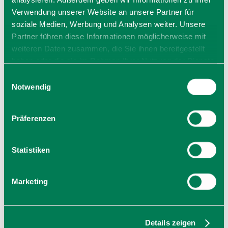
Josefstaler Str. 6a
Verwendung unserer Website an unsere Partner für
83727 Schliersee
soziale Medien, Werbung und Analysen weiter. Unsere
Tel.: 08026 7332
Partner führen diese Informationen möglicherweise mit
zur Website
weiteren Daten zusammen, die Sie ihnen bereitgestellt
E-Mail verfassen
haben oder die sie im Rahmen Ihrer Nutzung der Dienste
gesammelt haben. Sie geben Einwilligung zu unseren
Einwilligungsauswahl
Cookies, wenn Sie unsere Webseite weiterhin nutzen.
Notwendig
Präferenzen
Wendelstein
Statistiken
83730
Bayrischzell
Marketing
Details zeigen