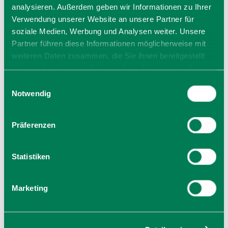
analysieren. Außerdem geben wir Informationen zu Ihrer
Veranstalter
Verwendung unserer Website an unsere Partner für
Tourist-Info Bayrischzell
soziale Medien, Werbung und Analysen weiter. Unsere
Kirchplatz 2
Partner führen diese Informationen möglicherweise mit
83735 Bayrischzell
weiteren Daten zusammen, die Sie ihnen bereitgestellt
Tel.: 08023 / 648
haben oder die sie im Rahmen Ihrer Nutzung der Dienste
zur Website
gesammelt haben. Sie geben Einwilligung zu unseren
Einwilligungsauswahl
E-Mail verfassen
Cookies, wenn Sie unsere Webseite weiterhin nutzen.
Notwendig
Präferenzen
Statistiken
Marketing