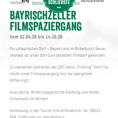
MENU
GASTGEBERSUCHE
Startseite
Bayrischzeller Filmspaziergang
Bayrischzeller Filmspaziergang
Startseite
Bayrischzeller
Filmspaziergang
Vom 01.04.26 bis 14.10.26
Ein urbayrisches Dorf – Bayern wie im Bilderbuch! Genau
deshalb ist unser Dorf zum beliebten Filmdorf geworden.
Zu markanten Drehorten der ZDF-Serie „Frühling“ führt Sie
heute unser Filmspaziergang (nur bei geeigneter
Witterung!).
Ausrüstung: Witterungsgerechte Kleidung und festes
Schuhwerk (im Winter).
Anmeldung in der Tourist-Info erforderlich: Tel. 08023
648. Treffpunkt vor dem Rathaus.