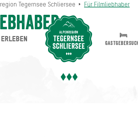
mregion Tegernsee Schliersee
Für Filmliebhaber
iebhaber
ERLEBEN
Suche abschicken
GASTGEBERSUC