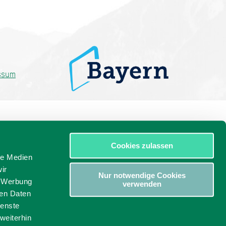
ssum
Cookies zulassen
le Medien
ir
Nur notwendige Cookies
, Werbung
verwenden
ren Daten
ienste
weiterhin