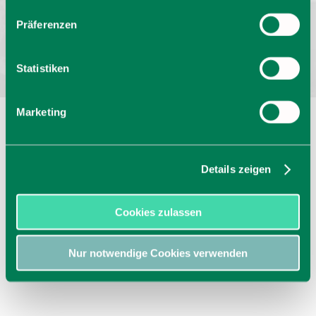
Bayern - traditionell anders
Präferenzen
Statistiken
Marketing
Details zeigen
Cookies zulassen
Nur notwendige Cookies verwenden