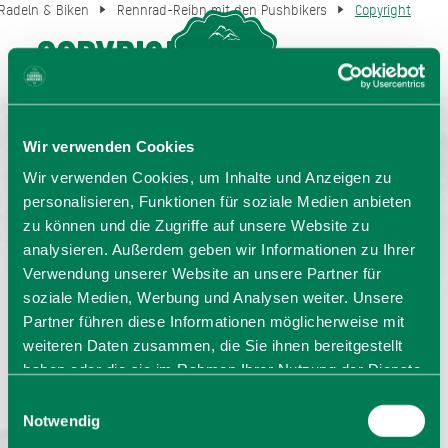
Radeln & Biken
Rennrad-Reibn mit den Pushbikers
Copyright
Copyright
MENU
GASTGEBERSUCHE
Alle Fotos von der Tour:
Urs Golling
Wir verwenden Cookies
Wir verwenden Cookies, um Inhalte und Anzeigen zu
personalisieren, Funktionen für soziale Medien anbieten
zu können und die Zugriffe auf unsere Website zu
analysieren. Außerdem geben wir Informationen zu Ihrer
Verwendung unserer Website an unsere Partner für
soziale Medien, Werbung und Analysen weiter. Unsere
Partner führen diese Informationen möglicherweise mit
weiteren Daten zusammen, die Sie ihnen bereitgestellt
Sprache wählen:
DE
EN
IT
haben oder die sie im Rahmen Ihrer Nutzung der Dienste
gesammelt haben. Sie geben Einwilligung zu unseren
Einwilligungsauswahl
Barrierefrei reisen
Filmregion
Prospekte
Cookies, wenn Sie unsere Webseite weiterhin nutzen.
Notwendig
Kontakt
Impressum
Datenschutz
Erklärung zur Barrierefreiheit