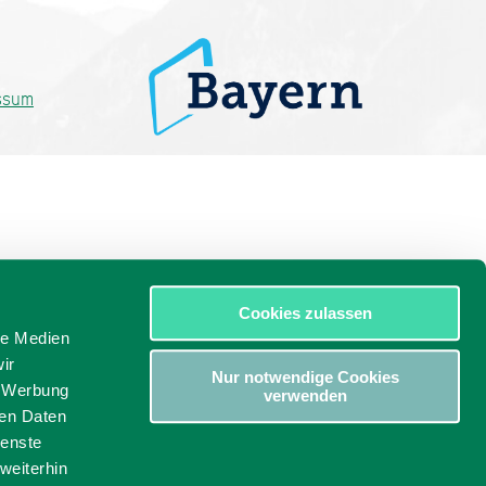
ssum
Cookies zulassen
le Medien
ir
Nur notwendige Cookies
, Werbung
verwenden
ren Daten
ienste
weiterhin