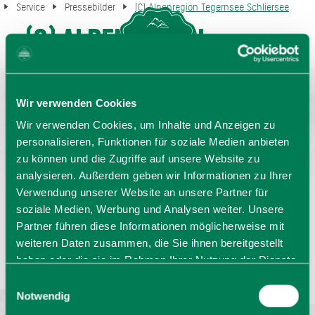
Service
Pressebilder
(C) Alpenregion Tegernsee Schliersee
(C) Alpenregion
MENU
GASTGEBERSUCHE
Tegernsee Schliersee
Wir verwenden Cookies
Wir verwenden Cookies, um Inhalte und Anzeigen zu
personalisieren, Funktionen für soziale Medien anbieten
zu können und die Zugriffe auf unsere Website zu
analysieren. Außerdem geben wir Informationen zu Ihrer
Verwendung unserer Website an unsere Partner für
soziale Medien, Werbung und Analysen weiter. Unsere
Partner führen diese Informationen möglicherweise mit
Sprache wählen:
DE
EN
IT
weiteren Daten zusammen, die Sie ihnen bereitgestellt
haben oder die sie im Rahmen Ihrer Nutzung der Dienste
Barrierefrei reisen
Filmregion
Prospekte
gesammelt haben. Sie geben Einwilligung zu unseren
Einwilligungsauswahl
Kontakt
Impressum
Datenschutz
Cookies, wenn Sie unsere Webseite weiterhin nutzen.
Notwendig
Erklärung zur Barrierefreiheit