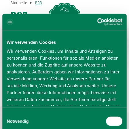
Startseite
BOB
BOB
MENU
GASTGEBERSUCHE
Wir verwenden Cookies
Wir verwenden Cookies, um Inhalte und Anzeigen zu
personalisieren, Funktionen für soziale Medien anbieten
zu können und die Zugriffe auf unsere Website zu
analysieren. Außerdem geben wir Informationen zu Ihrer
Verwendung unserer Website an unsere Partner für
Sprache wählen:
DE
EN
IT
soziale Medien, Werbung und Analysen weiter. Unsere
Partner führen diese Informationen möglicherweise mit
Barrierefrei reisen
Filmregion
Prospekte
weiteren Daten zusammen, die Sie ihnen bereitgestellt
Kontakt
Impressum
Datenschutz
haben oder die sie im Rahmen Ihrer Nutzung der Dienste
Erklärung zur Barrierefreiheit
gesammelt haben. Sie geben Einwilligung zu unseren
Einwilligungsauswahl
Bayern - traditionell anders
Cookies, wenn Sie unsere Webseite weiterhin nutzen.
Notwendig