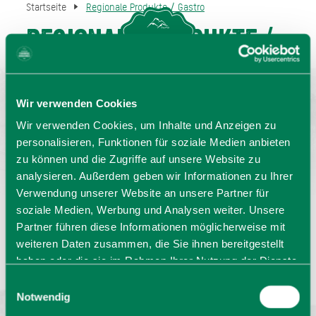
Startseite
Regionale Produkte / Gastro
Regionale Produkte /
MENU
GASTGEBERSUCHE
Gastro
Wir verwenden Cookies
Wir verwenden Cookies, um Inhalte und Anzeigen zu
personalisieren, Funktionen für soziale Medien anbieten
zu können und die Zugriffe auf unsere Website zu
analysieren. Außerdem geben wir Informationen zu Ihrer
Verwendung unserer Website an unsere Partner für
soziale Medien, Werbung und Analysen weiter. Unsere
Partner führen diese Informationen möglicherweise mit
Sprache wählen:
DE
EN
IT
weiteren Daten zusammen, die Sie ihnen bereitgestellt
haben oder die sie im Rahmen Ihrer Nutzung der Dienste
Barrierefrei reisen
Filmregion
Prospekte
gesammelt haben. Sie geben Einwilligung zu unseren
Einwilligungsauswahl
Kontakt
Impressum
Datenschutz
Cookies, wenn Sie unsere Webseite weiterhin nutzen.
Notwendig
Erklärung zur Barrierefreiheit