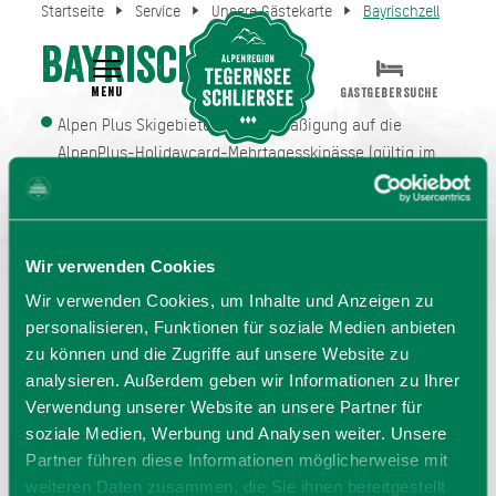
Startseite
Service
Unsere Gästekarte
Bayrischzell
Bayrischzell
MENU
GASTGEBERSUCHE
Alpen Plus Skigebiete - 10% Ermäßigung auf die
AlpenPlus-Holidaycard-Mehrtagesskipässe (gültig im
Skiparadies Sudelfeld, Spitzingsee-Tegernsee (inkl.
Nachtskilauf), Wallberg, Brauneck-Wegscheid,
Oberaudorf-Hocheck (inkl. Nachtskilauf und
beleuchteter Rodelbahn) & Wendelstein)
Wir verwenden Cookies
Wir verwenden Cookies, um Inhalte und Anzeigen zu
Winter-Erlebnispark Tannerfeld - 2€ Ermäßigung auf
personalisieren, Funktionen für soziale Medien anbieten
die Tageskarte, 1€ Ermäßigung auf die Halbtageskarte
zu können und die Zugriffe auf unsere Website zu
SportAlm Bayrischzell - 2€ Ermäßigung auf den Verleih
analysieren. Außerdem geben wir Informationen zu Ihrer
von E-Bikes/Tag, 10% Ermäßigung auf den Skiverleih
Verwendung unserer Website an unsere Partner für
soziale Medien, Werbung und Analysen weiter. Unsere
Tennisclub Bayrischzell - 2€ Ermäßigung auf die
Partner führen diese Informationen möglicherweise mit
Platzgebühr
weiteren Daten zusammen, die Sie ihnen bereitgestellt