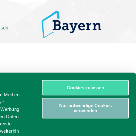
ssum
Cookies zulassen
le Medien
ir
Nur notwendige Cookies
, Werbung
verwenden
ren Daten
ienste
weiterhin