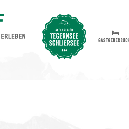
f
ERLEBEN
Suche abschicken
GASTGEBERSUC