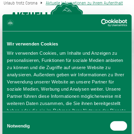
Urlaub trotz Corona
Aktuelle Informationen zu Ihrem Aufenthalt
Aktuelle
MENU
GASTGEBERSUCHE
Informationen zu
Ihrem Aufenthalt
Wir verwenden Cookies
Wir verwenden Cookies, um Inhalte und Anzeigen zu
Jetzt Echtzeitddaten checken.
personalisieren, Funktionen für soziale Medien anbieten
zu können und die Zugriffe auf unsere Website zu
analysieren. Außerdem geben wir Informationen zu Ihrer
Verwendung unserer Website an unsere Partner für
soziale Medien, Werbung und Analysen weiter. Unsere
Partner führen diese Informationen möglicherweise mit
weiteren Daten zusammen, die Sie ihnen bereitgestellt
haben oder die sie im Rahmen Ihrer Nutzung der Dienste
gesammelt haben. Sie geben Einwilligung zu unseren
Einwilligungsauswahl
Cookies, wenn Sie unsere Webseite weiterhin nutzen.
Notwendig