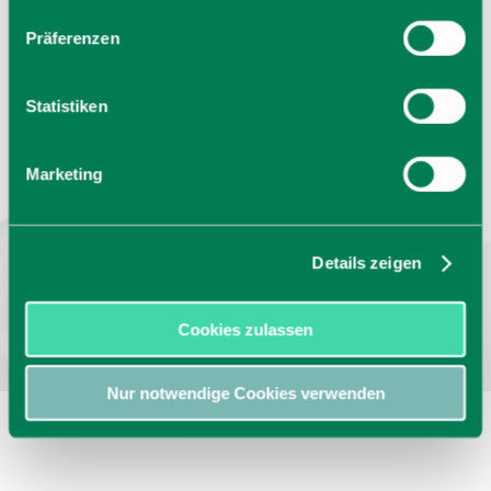
Präferenzen
Statistiken
Sprache wählen:
DE
EN
IT
Marketing
Barrierefrei reisen
Filmregion
Prospekte
Kontakt
Impressum
Datenschutz
Erklärung zur Barrierefreiheit
Details zeigen
Bayern - traditionell anders
Cookies zulassen
Nur notwendige Cookies verwenden