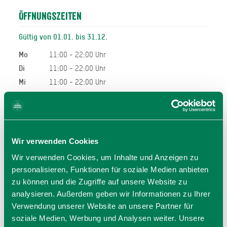
Öffnungszeiten
Gültig von 01.01. bis 31.12.
Mo
11:00 - 22:00 Uhr
Di
11:00 - 22:00 Uhr
Mi
11:00 - 22:00 Uhr
Do
11:00 - 22:00 Uhr
Fr
11:00 - 22:00 Uhr
Sa
11:00 - 22:00 Uhr
So
11:00 - 22:00 Uhr
Wir verwenden Cookies
11:00 - 22:00 Uhr
Wir verwenden Cookies, um Inhalte und Anzeigen zu
personalisieren, Funktionen für soziale Medien anbieten
Allgemeiner Hinweis:
zu können und die Zugriffe auf unsere Website zu
Bei den hier angegeben Öffnungszeiten handelt es sich
analysieren. Außerdem geben wir Informationen zu Ihrer
um die regulären Öffnungszeiten.
Kurzfristige Änderungen sowie Urlaubszeiten erfahren Sie
Verwendung unserer Website an unsere Partner für
auf der Homepage des Anbieters (siehe Link) oder
soziale Medien, Werbung und Analysen weiter. Unsere