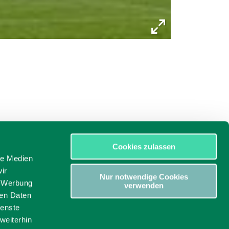
Cookies zulassen
le Medien
ir
Nur notwendige Cookies
, Werbung
verwenden
ren Daten
ienste
weiterhin