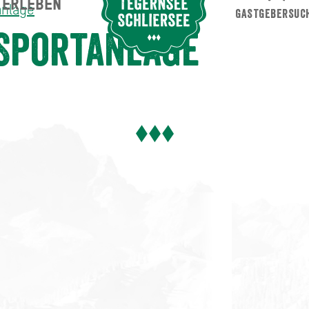
ERLEBEN
Suche abschicken
anlage
GASTGEBERSUC
Sportanlage