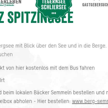
ERLEBEN
Suche abschicken
zingsee
GASTGEBERSUC
z Spitzingsee
see mit Blick über den See und in die Berge. Id
suchen
ekt von hier kostenlos mit dem Bus fahren
Ort
d beim lokalen Bäcker Semmeln bestellen und m
lbox abholen - Hier bestellen:
www.berg-sem