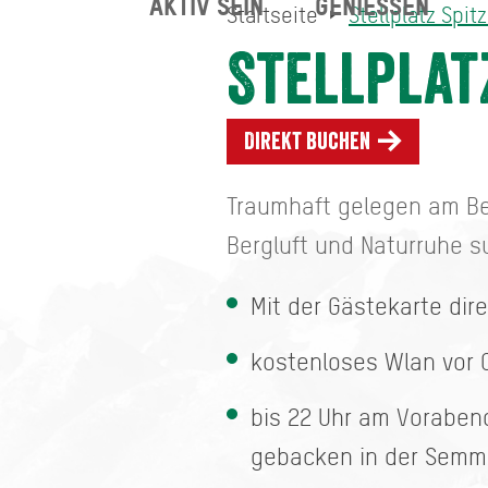
AKTIV SEIN
GENIESSEN
Startseite
Stellplatz Spit
Stellplatz Spitzingsee
Startseite
Stellplat
Direkt buchen
Traumhaft gelegen am Berg
Bergluft und Naturruhe 
Mit der Gästekarte dir
kostenloses Wlan vor 
bis 22 Uhr am Voraben
gebacken in der Semme