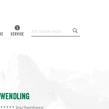
HE
SERVICE
Wendling
*****
Irschenberg