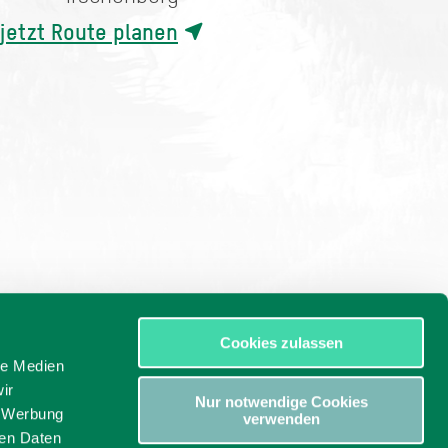
jetzt Route planen
Cookies zulassen
le Medien
ir
Nur notwendige Cookies
, Werbung
verwenden
ren Daten