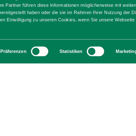
sdeko aus Holz vo
re Partner führen diese Informationen möglicherweise mit weite
ereitgestellt haben oder die sie im Rahmen Ihrer Nutzung der D
n Einwilligung zu unseren Cookies, wenn Sie unsere Webseite 
und- und Mittelschule Hausham fertigt jedes Ja
kte mit Beleuchtung. Die Stücke können direkt
Präferenzen
Statistiken
Marketin