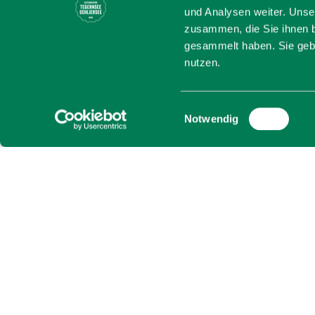
Weihnacht
und Analysen weiter. Unse
zusammen, die Sie ihnen b
Hausham
gesammelt haben. Sie gebe
nutzen.
Die Praxis-Klasse der Gr
Einwilligungsauswahl
kunstvolle Holzdeko-Obje
Notwendig
werden.