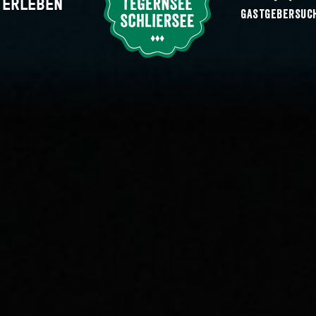
ERLEBEN
Suche abschicken
GASTGEBERSUC
 von der GMS Hausham