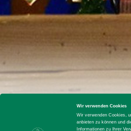
Wir verwenden Cookies
Startseite
Weihnachtsdek
Wir verwenden Cookies, um
anbieten zu können und di
Informationen zu Ihrer Ve