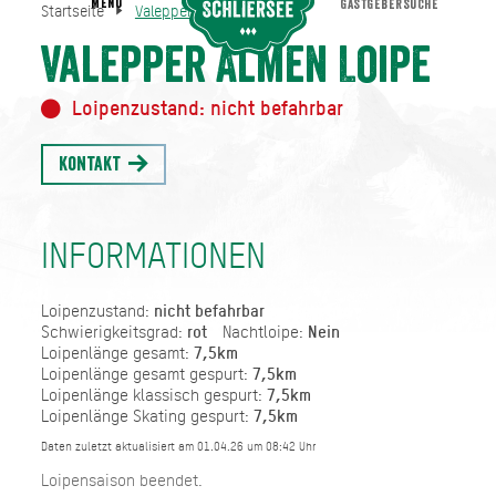
MENU
GASTGEBERSUCHE
Startseite
Valepper Almen Loipe
Valepper Almen Loipe
Startseite
Valepper Almen Loipe
Loipenzustand: nicht befahrbar
Kontakt
INFORMATIONEN
Loipenzustand:
nicht befahrbar
Schwierigkeitsgrad:
rot
Nachtloipe:
Nein
Loipenlänge gesamt:
7,5km
Loipenlänge gesamt gespurt:
7,5km
Loipenlänge klassisch gespurt:
7,5km
Loipenlänge Skating gespurt:
7,5km
Daten zuletzt aktualisiert am 01.04.26 um 08:42 Uhr
Loipensaison beendet.