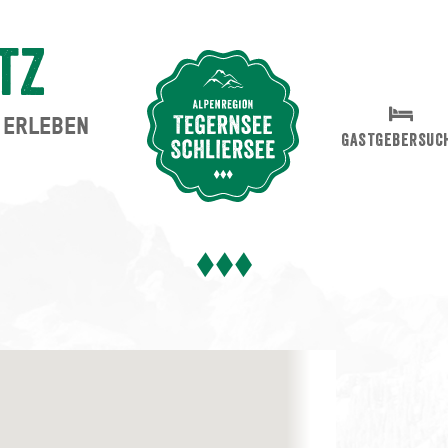
tz
ERLEBEN
Suche abschicken
GASTGEBERSUC