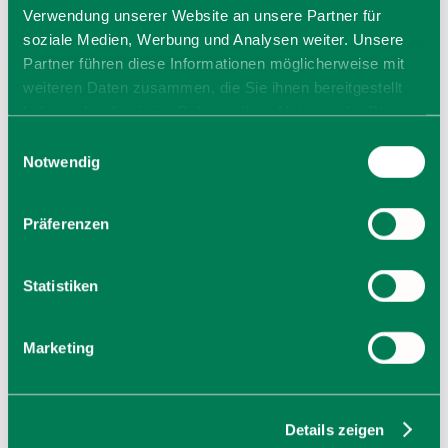
Verwendung unserer Website an unsere Partner für
soziale Medien, Werbung und Analysen weiter. Unsere
Partner führen diese Informationen möglicherweise mit
weiteren Daten zusammen, die Sie ihnen bereitgestellt
haben oder die sie im Rahmen Ihrer Nutzung der Dienste
gesammelt haben. Sie geben Einwilligung zu unseren
Einwilligungsauswahl
Cookies, wenn Sie unsere Webseite weiterhin nutzen.
Notwendig
Tanzschule Anke Schneider
Präferenzen
Anke Schneider
Zwieselweg 24
83666
Waakirchen
Statistiken
Tel: +49 8021 5409879
zur Homepage
Marketing
E-Mail
jetzt Route planen
Details zeigen