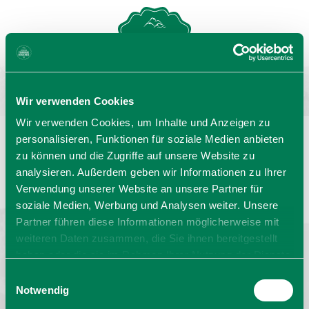
MENU
GASTGEBERSUCHE
Wir verwenden Cookies
Wir verwenden Cookies, um Inhalte und Anzeigen zu
personalisieren, Funktionen für soziale Medien anbieten
zu können und die Zugriffe auf unsere Website zu
Sprache wählen:
DE
EN
IT
analysieren. Außerdem geben wir Informationen zu Ihrer
Verwendung unserer Website an unsere Partner für
Barrierefrei reisen
Filmregion
Prospekte
soziale Medien, Werbung und Analysen weiter. Unsere
Kontakt
Impressum
Datenschutz
Erklärung zur Barrierefreiheit
Partner führen diese Informationen möglicherweise mit
weiteren Daten zusammen, die Sie ihnen bereitgestellt
Bayern - traditionell anders
haben oder die sie im Rahmen Ihrer Nutzung der Dienste
gesammelt haben. Sie geben Einwilligung zu unseren
Einwilligungsauswahl
Cookies, wenn Sie unsere Webseite weiterhin nutzen.
Notwendig