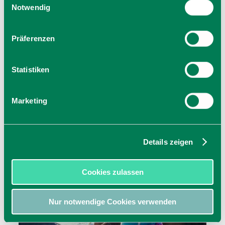
jetzt Route planen
Cookies, wenn Sie unsere Webseite weiterhin nutzen.
Notwendig
Präferenzen
Statistiken
Marketing
Details zeigen
Cookies zulassen
Nur notwendige Cookies verwenden