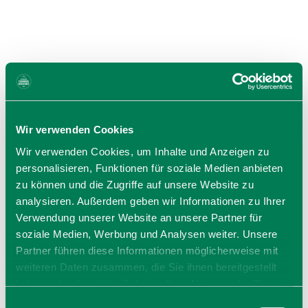
Wir verwenden Cookies
Wir verwenden Cookies, um Inhalte und Anzeigen zu
personalisieren, Funktionen für soziale Medien anbieten
zu können und die Zugriffe auf unsere Website zu
analysieren. Außerdem geben wir Informationen zu Ihrer
Verwendung unserer Website an unsere Partner für
Storrhof Geitau
soziale Medien, Werbung und Analysen weiter. Unsere
Martin Storr
Partner führen diese Informationen möglicherweise mit
Geitau
weiteren Daten zusammen, die Sie ihnen bereitgestellt
83735
Bayrischzell
haben oder die sie im Rahmen Ihrer Nutzung der Dienste
Tel: +49 8023 1624, +49 8023 795
gesammelt haben. Sie geben Einwilligung zu unseren
Einwilligungsauswahl