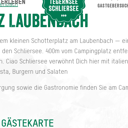
ERLEBEN
Suche abschicken
benbach
GASTGEBERSUC
z Laubenbach
einem kleinen Schotterplatz am Laubenbach — e
 den Schliersee. 400m vom Campingplatz entfer
. Ciao Schliersee verwöhnt Dich hier mit itali
sta, Burgern und Salaten
rgung sowie die Gastronomie finden Sie am Cam
 GÄSTEKARTE