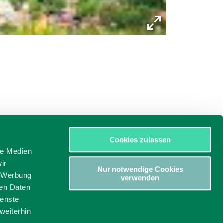
Cookies zulassen
le Medien
ir
Nur notwendige Cookies
, Werbung
verwenden
ren Daten
ienste
weiterhin