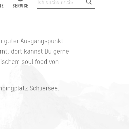
HE
SERVICE
in guter Ausgangspunkt
nt, dort kannst Du gerne
enischem soul food von
pingplatz Schliersee.