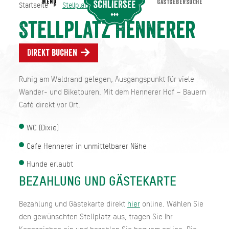
MENU
GASTGEBERSUCHE
Startseite
Stellplatz Hennerer
Stellplatz Hennerer
Startseite
Stellplatz Hennerer
Direkt buchen
Ruhig am Waldrand gelegen, Ausgangspunkt für viele
Wander- und Biketouren. Mit dem Hennerer Hof – Bauern
Café direkt vor Ort.
WC (Dixie)
Cafe Hennerer in unmittelbarer Nähe
Hunde erlaubt
BEZAHLUNG UND GÄSTEKARTE
Bezahlung und Gästekarte direkt
hier
online. Wählen Sie
den gewünschten Stellplatz aus, tragen Sie Ihr