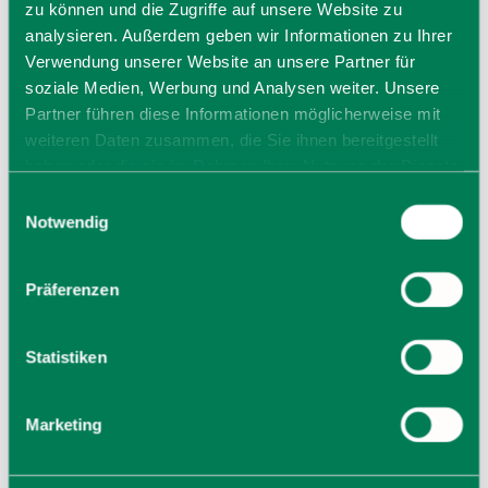
zu können und die Zugriffe auf unsere Website zu
analysieren. Außerdem geben wir Informationen zu Ihrer
Verwendung unserer Website an unsere Partner für
soziale Medien, Werbung und Analysen weiter. Unsere
Partner führen diese Informationen möglicherweise mit
weiteren Daten zusammen, die Sie ihnen bereitgestellt
haben oder die sie im Rahmen Ihrer Nutzung der Dienste
gesammelt haben. Sie geben Einwilligung zu unseren
Einwilligungsauswahl
Cookies, wenn Sie unsere Webseite weiterhin nutzen.
Notwendig
Präferenzen
Statistiken
St.-Josef-Kirche
Marketing
Sankt-Josef-Str. 14
83607
Holzkirchen