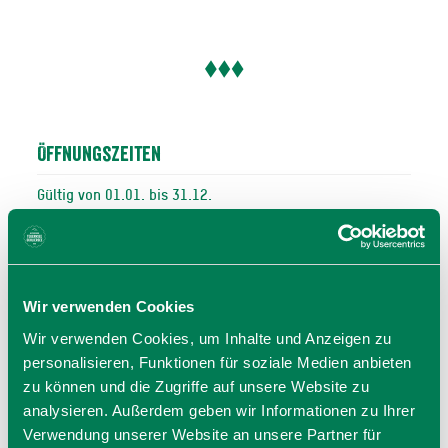
Öffnungszeiten
Gültig von 01.01. bis 31.12.
Mo
09:00 - 17:00 Uhr
Di
09:00 - 17:00 Uhr
Mi
09:00 - 17:00 Uhr
Wir verwenden Cookies
Do
09:00 - 17:00 Uhr
Fr
09:00 - 17:00 Uhr
Wir verwenden Cookies, um Inhalte und Anzeigen zu
personalisieren, Funktionen für soziale Medien anbieten
Sa
09:00 - 17:00 Uhr
zu können und die Zugriffe auf unsere Website zu
So
09:00 - 17:00 Uhr
analysieren. Außerdem geben wir Informationen zu Ihrer
09:00 - 17:00 Uhr
Verwendung unserer Website an unsere Partner für