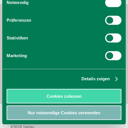
Cookies, wenn Sie unsere Webseite weiterhin nutzen.
Notwendig
Präferenzen
Statistiken
Marketing
Details zeigen
Cookies zulassen
Sportstüberl
Nur notwendige Cookies verwenden
Am Sportzentrum 4
83626
Valley