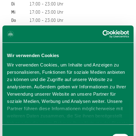
Di
17:00 - 23:00 Uhr
Mi
17:00 - 23:00 Uhr
Do
17:00 - 23:00 Uhr
Fr
17:00 - 23:00 Uhr
Sa
15:00 - 23:00 Uhr
So
14:00 - 23:00 Uhr
Wir verwenden Cookies
Allgemeiner Hinweis:
Bei den hier angegeben Öffnungszeiten handelt es sich
Wir verwenden Cookies, um Inhalte und Anzeigen zu
um die regulären Öffnungszeiten.
personalisieren, Funktionen für soziale Medien anbieten
Für kurzfristige Änderungen sowie Urlaubszeiten wenden
zu können und die Zugriffe auf unsere Website zu
Sie sich den Betreiber.
analysieren. Außerdem geben wir Informationen zu Ihrer
Wir bitten um Verständnis.
Verwendung unserer Website an unsere Partner für
soziale Medien, Werbung und Analysen weiter. Unsere
Partner führen diese Informationen möglicherweise mit
weiteren Daten zusammen, die Sie ihnen bereitgestellt
haben oder die sie im Rahmen Ihrer Nutzung der Dienste
gesammelt haben. Sie geben Einwilligung zu unseren
Einwilligungsauswahl