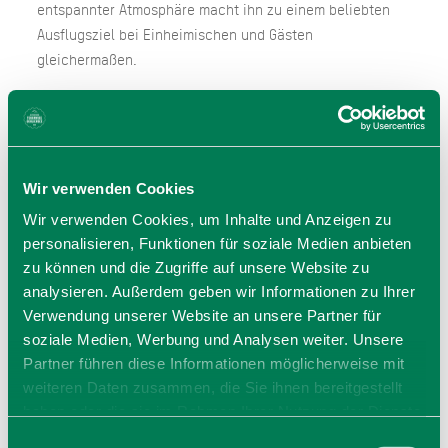
entspannter Atmosphäre macht ihn zu einem beliebten
Ausflugsziel bei Einheimischen und Gästen
gleichermaßen.
Wer in Hausham unterwegs ist und mit Kindern eine
Pause im Grünen sucht, findet hier einen idealen Ort für
Spiel und Erholung.
Wir verwenden Cookies
Wir verwenden Cookies, um Inhalte und Anzeigen zu
personalisieren, Funktionen für soziale Medien anbieten
zu können und die Zugriffe auf unsere Website zu
analysieren. Außerdem geben wir Informationen zu Ihrer
Verwendung unserer Website an unsere Partner für
soziale Medien, Werbung und Analysen weiter. Unsere
Öffnungszeiten
Partner führen diese Informationen möglicherweise mit
weiteren Daten zusammen, die Sie ihnen bereitgestellt
haben oder die sie im Rahmen Ihrer Nutzung der Dienste
gesammelt haben. Sie geben Einwilligung zu unseren
Einwilligungsauswahl