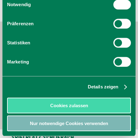
Cookies, wenn Sie unsere Webseite weiterhin nutzen.
Notwendig
Präferenzen
Statistiken
Marketing
Details zeigen
Cookies zulassen
Nur notwendige Cookies verwenden
Spielplatz Schlierach