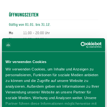
Öffnungszeiten
Gültig von 01.01. bis 31.12.
Mo
11:00 - 20:00 Uhr
Di
11:00 - 20:00 Uhr
Mi
11:00 - 20:00 Uhr
Do
11:00 - 20:00 Uhr
Sa
11:00 - 20:00 Uhr
Wir verwenden Cookies
So
11:00 - 20:00 Uhr
Wir verwenden Cookies, um Inhalte und Anzeigen zu
11:00 - 20:00 Uhr
personalisieren, Funktionen für soziale Medien anbieten
zu können und die Zugriffe auf unsere Website zu
Allgemeiner Hinweis:
analysieren. Außerdem geben wir Informationen zu Ihrer
Bei den hier angegeben Öffnungszeiten handelt es sich
um die regulären Öffnungszeiten.
Verwendung unserer Website an unsere Partner für
Kurzfristige Änderungen sowie Urlaubszeiten erfahren Sie
soziale Medien, Werbung und Analysen weiter. Unsere
auf der Homepage des Anbieters (siehe Link) oder
Partner führen diese Informationen möglicherweise mit