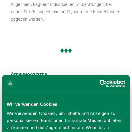
Augenmerk liegt auf individuellen Stilberatungen, bei
denen Outfits abgestimmt und typgerechte Empfehlungen
gegeben werden.
Öffnungszeiten
Gültig von 01.01. bis 31.12.
Mo
10:00 - 18:30 Uhr
Wir verwenden Cookies
Di
10:00 - 18:30 Uhr
Wir verwenden Cookies, um Inhalte und Anzeigen zu
Mi
10:00 - 18:30 Uhr
personalisieren, Funktionen für soziale Medien anbieten
Do
10:00 - 18:30 Uhr
zu können und die Zugriffe auf unsere Website zu
Fr
10:00 - 18:30 Uhr