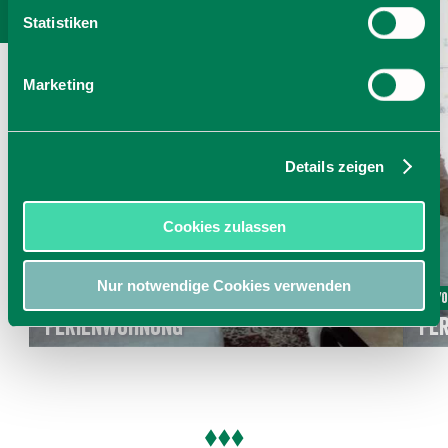
Statistiken
Marketing
Details zeigen
Cookies zulassen
Nur notwendige Cookies verwenden
Ab 60,00 € pro Einheit
Ab 7
Ferienwohnung
Fe