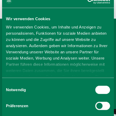
Wir verwenden Cookies
Wir verwenden Cookies, um Inhalte und Anzeigen zu
personalisieren, Funktionen für soziale Medien anbieten
BEI SEEHÄUSL, MARGOT
zu können und die Zugriffe auf unsere Website zu
WOLF BUCHEN
analysieren. Außerdem geben wir Informationen zu Ihrer
Verwendung unserer Website an unsere Partner für
soziale Medien, Werbung und Analysen weiter. Unsere
Partner führen diese Informationen möglicherweise mit
-
weiteren Daten zusammen, die Sie ihnen bereitgestellt
haben oder die sie im Rahmen Ihrer Nutzung der Dienste
Anzahl Personen
gesammelt haben. Sie geben Einwilligung zu unseren
Einwilligungsauswahl
Cookies, wenn Sie unsere Webseite weiterhin nutzen.
Notwendig
Zimmer finden
Präferenzen